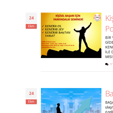
Ki
24
Po
Ekm
BİR
GİD
KEND
İLE
MİSİ
1
Ba
24
Ekm
BAŞA
ulaş
özel