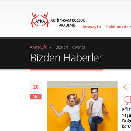
Anasayfa
Hakkımızda
Anasayfa
Bizden Haberler
Bizden Haberler
KE
20
İÇ
Mrt
EĞİT
Yaşa
Doğru
koru