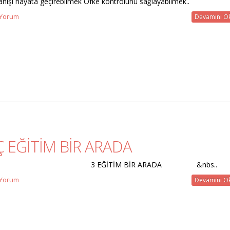
anışı hayata geçirebilmek Öfke kontrolünü sağlayabilmek..
 Yorum
Devamını O
 EĞİTİM BİR ARADA
 EĞİTİM BİR ARADA &nbs..
 Yorum
Devamını O