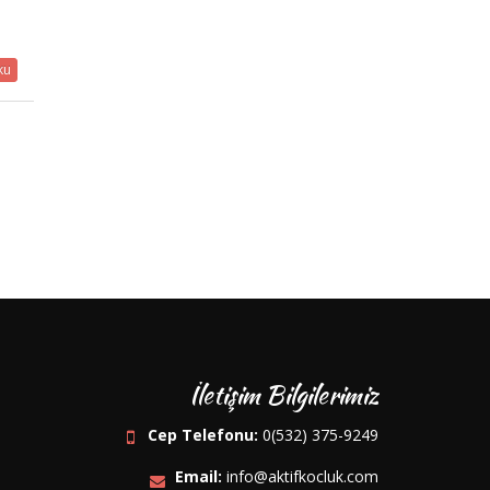
m
ku
İletişim Bilgilerimiz
Cep Telefonu:
0(532) 375-9249
Email:
info@aktifkocluk.com