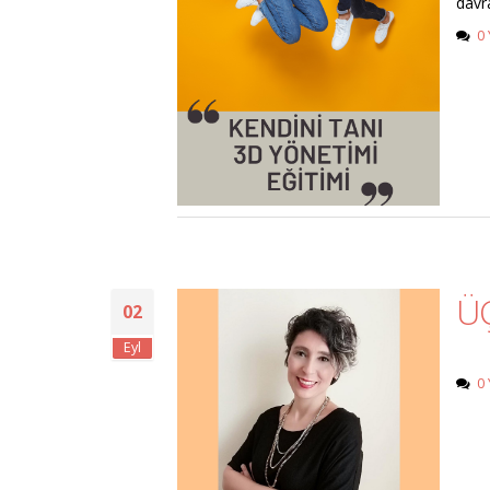
davr
0
ÜÇ
02
Eyl
3
0