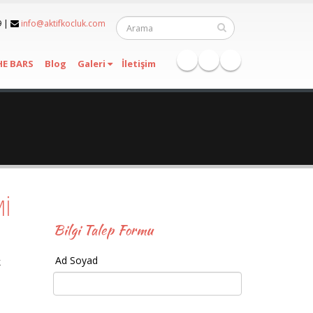
9
|
info@aktifkocluk.com
HE BARS
Blog
Galeri
İletişim
Mİ
Bilgi Talep Formu
Ad Soyad
k