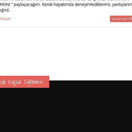
ARINI ’’ paylaşacağım. Kendi hayatımda deneyimlediklerimi, yanlışları
ğrul..
 Yorum
Devamını O
alı Koçluk Eğitimleri