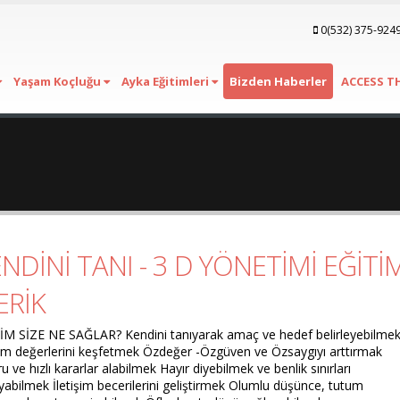
0(532) 375-924
Yaşam Koçluğu
Ayka Eğitimleri
Bizden Haberler
ACCESS T
NDİNİ TANI - 3 D YÖNETİMİ EĞİTİ
ERİK
İM SİZE NE SAĞLAR? Kendini tanıyarak amaç ve hedef belirleyebilme
m değerlerini keşfetmek Özdeğer -Özgüven ve Özsaygıyı arttırmak
 ve hızlı kararlar alabilmek Hayır diyebilmek ve benlik sınırları
yabilmek İletişim becerilerini geliştirmek Olumlu düşünce, tutum