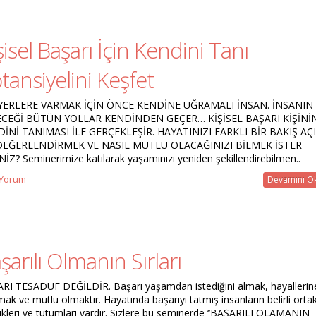
şisel Başarı İçin Kendini Tanı
tansiyelini Keşfet
 YERLERE VARMAK İÇİN ÖNCE KENDİNE UĞRAMALI İNSAN. İNSANIN
ECEĞİ BÜTÜN YOLLAR KENDİNDEN GEÇER… KİŞİSEL BAŞARI KİŞİNİ
İNİ TANIMASI İLE GERÇEKLEŞİR. HAYATINIZI FARKLI BİR BAKIŞ AÇI
 DEĞERLENDİRMEK VE NASIL MUTLU OLACAĞINIZI BİLMEK İSTER
NİZ? Seminerimize katılarak yaşamınızı yeniden şekillendirebilmen..
 Yorum
Devamını O
şarılı Olmanın Sırları
RI TESADÜF DEĞİLDİR. Başarı yaşamdan istediğini almak, hayallerin
mak ve mutlu olmaktır. Hayatında başarıyı tatmış insanların belirli orta
likleri ve tutumları vardır. Sizlere bu seminerde ‘’BAŞARILI OLAMANIN