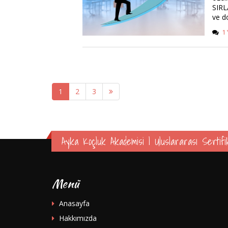
SIRL
ve do
1
1
2
3
Ayka Koçluk Akademisi | Uluslararası Sertifik
Menü
Anasayfa
Hakkımızda