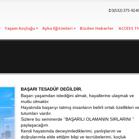
0(532) 375-924
Yaşam Koçluğu
Ayka Eğitimleri
Bizden Haberler
ACCESS T
BAŞARI TESADÜF DEĞİLDİR.
Başarı yaşamdan istediğini almak, hayallerine ulaşmak ve
mutlu olmaktır.
Hayatında başarıyı tatmış insanların belirli ortak özellikleri v
tutumları vardır.
Sizlere bu seminerde ‘’BAŞARILI OLAMANIN SIRLARINI ’’
paylaşacağım.
Kendi hayatımda deneyimlediklerimi, yanlışlarım ve
doğrularımla elde ettiğim bilgi ve tecrübelerimi, koçluk