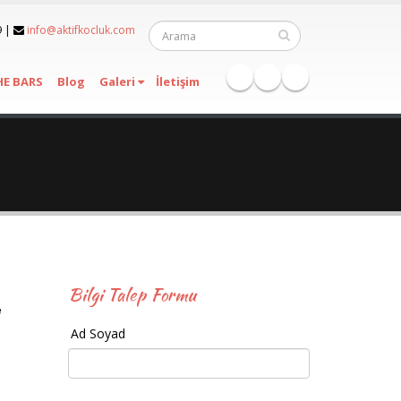
9
|
info@aktifkocluk.com
HE BARS
Blog
Galeri
İletişim
Bilgi Talep Formu
e
Ad Soyad